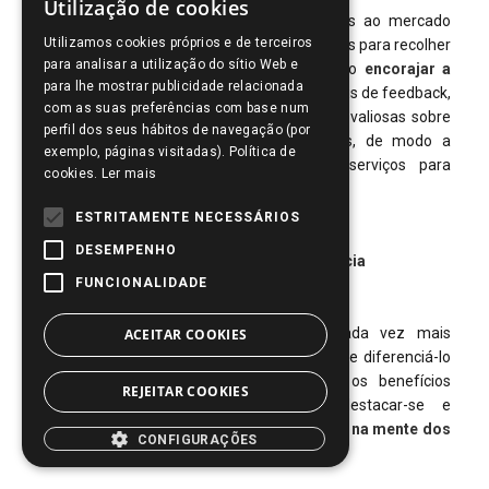
Utilização de cookies
SPANISH
Os programas de fidelização destinados ao mercado
Utilizamos cookies próprios e de terceiros
business-to-business podem ser utilizados para recolher
PORTUGUESE
para analisar a utilização do sítio Web e
feedback e interagir com os clientes. Ao
encorajar a
para lhe mostrar publicidade relacionada
ENGLISH
participação
em inquéritos e outros canais de feedback,
com as suas preferências com base num
as empresas podem obter informações valiosas sobre
perfil dos seus hábitos de navegação (por
as preferências dos potenciais clientes, de modo a
exemplo, páginas visitadas). Política de
poderem adaptar os seus produtos/serviços para
cookies.
Ler mais
melhorar as suas exigências.
ESTRITAMENTE NECESSÁRIOS
DESEMPENHO
5
Diferenciar-se da concorrência
FUNCIONALIDADE
O mercado B2B está a tornar-se cada vez mais
ACEITAR COOKIES
competitivo e este tipo de programa pode diferenciá-lo
da concorrência, uma vez que, com os benefícios
REJEITAR COOKIES
oferecidos, as empresas podem destacar-se e
posicionar-se como o
parceiro preferido na mente dos
CONFIGURAÇÕES
clientes.